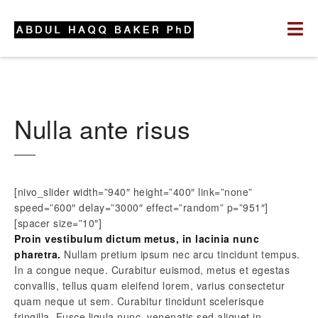
Nulla ante risus
[nivo_slider width=”940″ height=”400″ link=”none”
speed=”600″ delay=”3000″ effect=”random” p=”951″]
[spacer size=”10″]
Proin vestibulum dictum metus, in lacinia nunc
pharetra.
Nullam pretium ipsum nec arcu tincidunt tempus.
In a congue neque. Curabitur euismod, metus et egestas
convallis, tellus quam eleifend lorem, varius consectetur
quam neque ut sem. Curabitur tincidunt scelerisque
fringilla. Fusce ligula nunc, venenatis sed aliquet in,