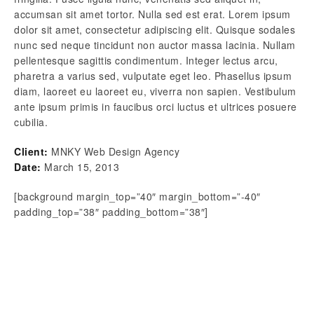
accumsan sit amet tortor. Nulla sed est erat. Lorem ipsum
dolor sit amet, consectetur adipiscing elit. Quisque sodales
nunc sed neque tincidunt non auctor massa lacinia. Nullam
pellentesque sagittis condimentum. Integer lectus arcu,
pharetra a varius sed, vulputate eget leo. Phasellus ipsum
diam, laoreet eu laoreet eu, viverra non sapien. Vestibulum
ante ipsum primis in faucibus orci luctus et ultrices posuere
cubilia.
Client:
MNKY Web Design Agency
Date:
March 15, 2013
[background margin_top=”40″ margin_bottom=”-40″
padding_top=”38″ padding_bottom=”38″]
[v_icon
color=”#fff”