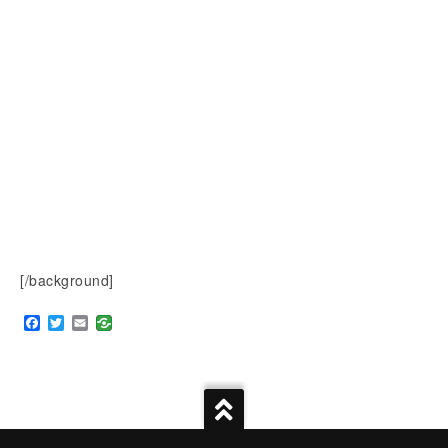
size=”44px”
name=”moon-
trophy”] Award
Winning Project
[/background]
Facebook
Twitter
Email